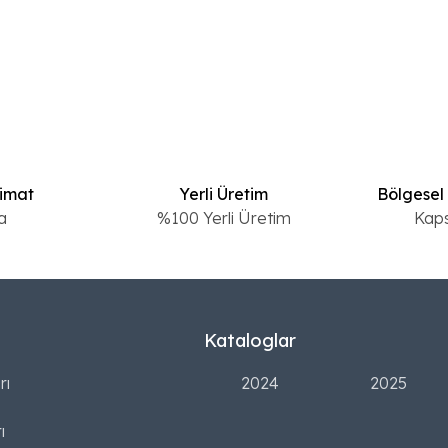
limat
Yerli Üretim
Bölgesel
a
%100 Yerli Üretim
Kap
Kataloglar
rı
2024
2025
ı