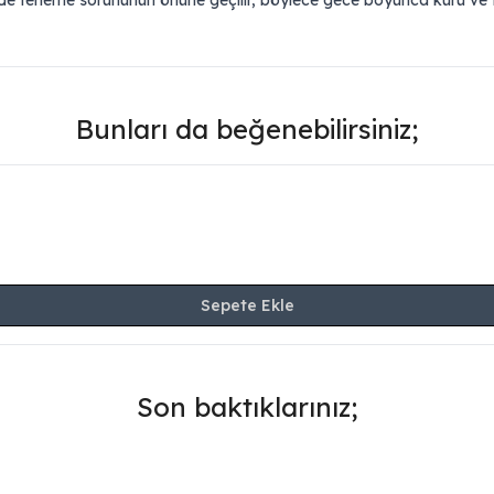
e terleme sorununun önüne geçilir, böylece gece boyunca kuru ve fe
Bunları da beğenebilirsiniz;
Sepete Ekle
Son baktıklarınız;