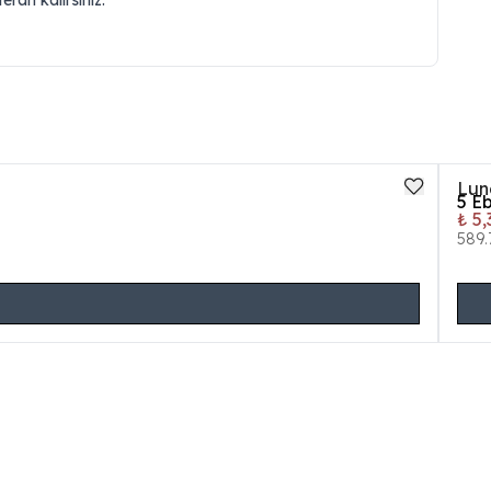
rah kalırsınız.
Lun
5
Eb
₺ 5
589.