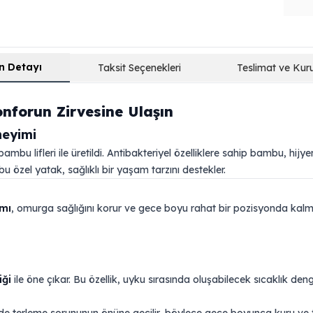
n Detayı
Taksit Seçenekleri
Teslimat ve Kur
nforun Zirvesine Ulaşın
neyimi
mbu lifleri ile üretildi. Antibakteriyel özelliklere sahip bambu, hijyen
u özel yatak, sağlıklı bir yaşam tarzını destekler.
mı
, omurga sağlığını korur ve gece boyu rahat bir pozisyonda kalm
iği
ile öne çıkar. Bu özellik, uyku sırasında oluşabilecek sıcaklık denge