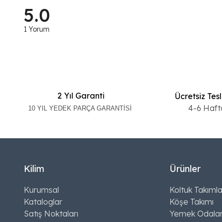
5.0
1 Yorum
2 Yıl Garanti
Ücretsiz Tes
4-6 Haft
10 YIL YEDEK PARÇA GARANTİSİ
Kilim
Ürünler
Kurumsal
Koltuk Takımla
Kataloglar
Köşe Takımı
Satış Noktaları
Yemek Odalar