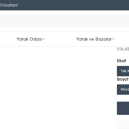
ırsatları!
Fırsatları Kaçırmayın!
oo Sleepy Yatak / Normal Paket
Pre
Nor
Yatak Odası
Yatak ve Bazalar
₺ 8,0
976.43
Ebat
Tek K
Boyut
90x