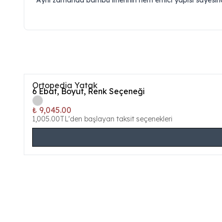
Aynı zamanda bambu liflerinin nem emici yapısı sayesind
Ortopedia Yatak
6
Ebat, Boyut, Renk Seçeneği
₺ 9,045.00
1,005.00TL'den başlayan taksit seçenekleri