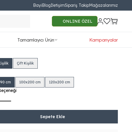
Bayi
Blog
İletişim
Sipariş Takip
Mağazalarımız
opedia Yatak
ONLINE ÖZEL
45.00
Tamamlayıcı Ürün
Kampanyalar
49TL'den başlayan taksit seçenekleri
işilik
Çift Kişilik
190 cm
100x200 cm
120x200 cm
Seçeneği
Sepete Ekle