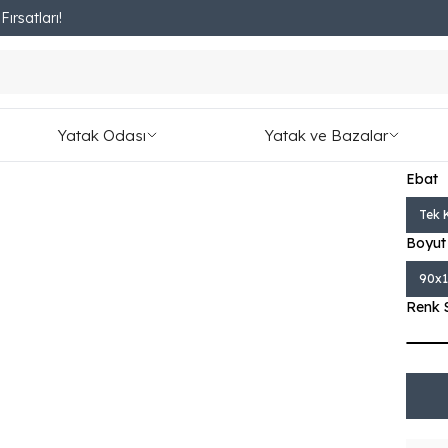
ırsatları!
Fırsatları Kaçırmayın!
ak
Ort
₺ 9,0
Yatak Odası
Yatak ve Bazalar
1,095.
Ebat
Tek K
Boyut
90x
Renk 