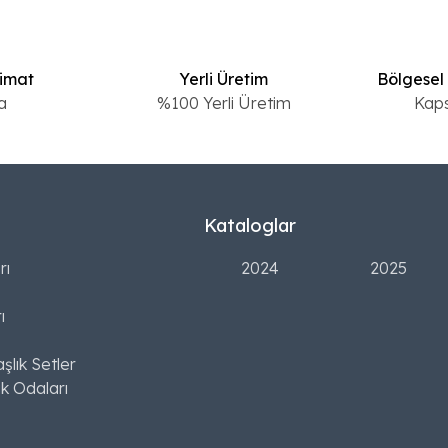
limat
Yerli Üretim
Bölgesel
a
%100 Yerli Üretim
Kap
Kataloglar
rı
2024
2025
ı
şlık Setler
k Odaları