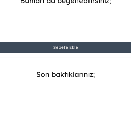
Bunları da beğenebilirsiniz;
Sepete Ekle
Son baktıklarınız;