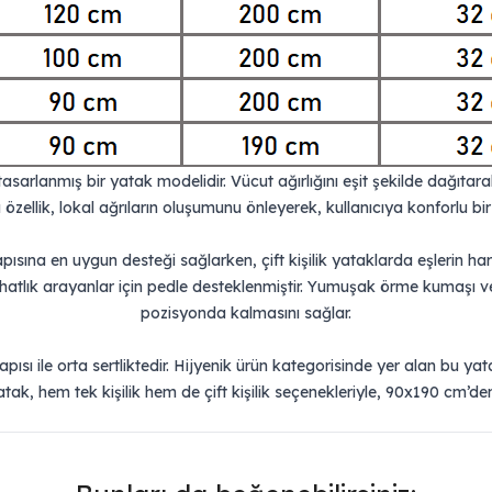
sarlanmış bir yatak modelidir. Vücut ağırlığını eşit şekilde dağıtarak
u özellik, lokal ağrıların oluşumunu önleyerek, kullanıcıya konforlu bi
ısına en uygun desteği sağlarken, çift kişilik yataklarda eşlerin h
ahatlık arayanlar için pedle desteklenmiştir. Yumuşak örme kumaşı v
pozisyonda kalmasını sağlar.
ı ile orta sertliktedir. Hijyenik ürün kategorisinde yer alan bu yat
tak, hem tek kişilik hem de çift kişilik seçenekleriyle, 90x190 cm’