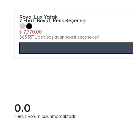
Royal Lux Yatak
7
Ebat, Boyut, Renk Seçeneği
₺ 7,770.00
863.33TL'den başlayan taksit seçenekleri
0.0
Henüz yorum bulunmamaktadır