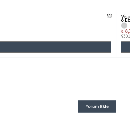
Vis
6
Eb
₺ 8,
930.
Yorum Ekle