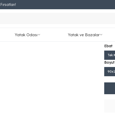
ırsatları!
Fırsatları Kaçırmayın!
Ha
₺ 9,7
Yatak Odası
Yatak ve Bazalar
1,087.
Ebat
Tek K
Boyut
90x