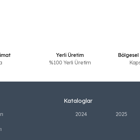
limat
Yerli Üretim
Bölgesel
a
%100 Yerli Üretim
Kap
Kataloglar
rı
2024
2025
ı