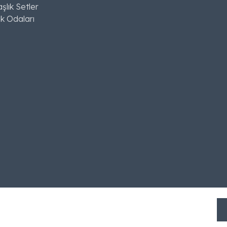
şlık Setler
k Odaları
m