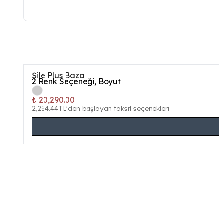
Şile Plus Baza
2
Renk Seçeneği, Boyut
₺ 20,290.00
2,254.44TL'den başlayan taksit seçenekleri