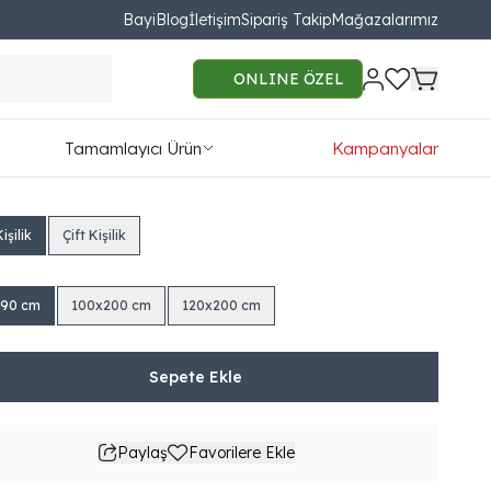
Bayi
Blog
İletişim
Sipariş Takip
Mağazalarımız
rmony Baza
ONLINE ÖZEL
90.00
Tamamlayıcı Ürün
Kampanyalar
78TL'den başlayan taksit seçenekleri
işilik
Çift Kişilik
190 cm
100x200 cm
120x200 cm
Sepete Ekle
Paylaş
Favorilere Ekle