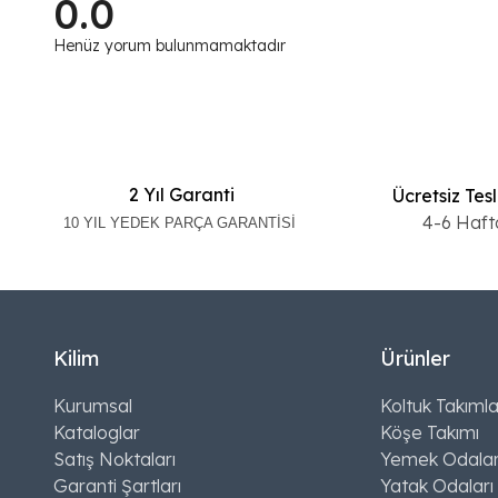
0.0
Henüz yorum bulunmamaktadır
2 Yıl Garanti
Ücretsiz Tes
4-6 Haft
10 YIL YEDEK PARÇA GARANTİSİ
Kilim
Ürünler
Kurumsal
Koltuk Takımla
Kataloglar
Köşe Takımı
Satış Noktaları
Yemek Odalar
Garanti Şartları
Yatak Odaları