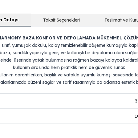
n Detayı
Taksit Seçenekleri
Teslimat ve Kur
HARMONY BAZA KONFOR VE DEPOLAMADA MÜKEMMEL ÇÖZÜ
 sınıf, yumuşak dokulu, kolay temizlenebilir döşeme kumaşıyla kapl
baza, sandıklı yapısıyla geniş ve kullanışlı bir depolama alanı sağlar
inde, üzerinde yatak bulunmasına rağmen bazayı kolayca kaldırabilir,
kullanım sırasında hem pratiklik hem de güvenlik sunar.
kullanım garantilerken, başlık ve yatakla uyumlu kumaşı sayesinde te
lanlarınızda düzeni sağlar ve zarif tasarımıyla da odanıza estetik b
3
1