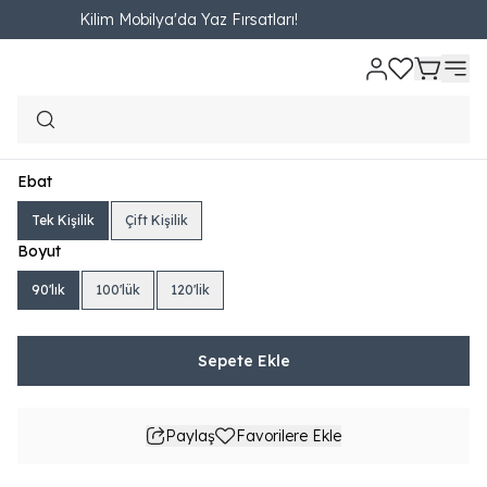
Kilim Mobilya'da Yaz Fırsatları!
Ana Sayfa
YATAK VE BAZALAR
Başlık
Harmony Başlık
Harmony Başlık
₺ 4,490.00
498.89TL'den başlayan taksit seçenekleri
Ebat
Tek Kişilik
Çift Kişilik
Boyut
90'lık
100'lük
120'lik
Sepete Ekle
Paylaş
Favorilere Ekle