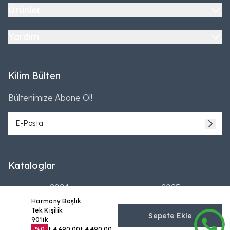
Ürünler
Yardım
Kilim Bülten
Bültenimize Abone Ol!
Kataloglar
2024
2025
Harmony Başlık
Tek Kişilik
Sepete Ekle
90'lık
%
0
₺ 4,490.00
₺ 4,490.00