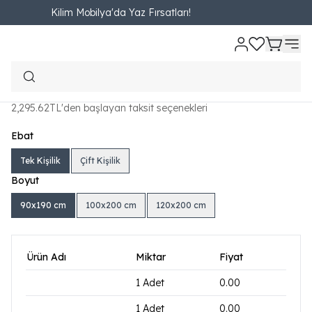
Kilim Mobilya'da Yaz Fırsatları!
Ana Sayfa
Online Özel
Yatak ve Bazalar
Yatak - Baza - Başlık Set
G
Gold Therapy Set (Baza - Başlık -
Yatak)
₺ 18,954.00
2,295.62TL'den başlayan taksit seçenekleri
Ebat
Tek Kişilik
Çift Kişilik
Boyut
90x190 cm
100x200 cm
120x200 cm
Ürün Adı
Miktar
Fiyat
1
Adet
0.00
1
Adet
0.00