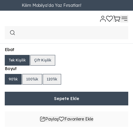
Kilim Mobilya'da Yaz Fırsatları!
Ana Sayfa
YATAK VE BAZALAR
Başlık
Coco Line Başlık
Coco Line Başlık
₺ 3,790.00
421.11TL'den başlayan taksit seçenekleri
Ebat
Tek Kişilik
Çift Kişilik
Boyut
90'lık
100'lük
120'lik
Sepete Ekle
Paylaş
Favorilere Ekle