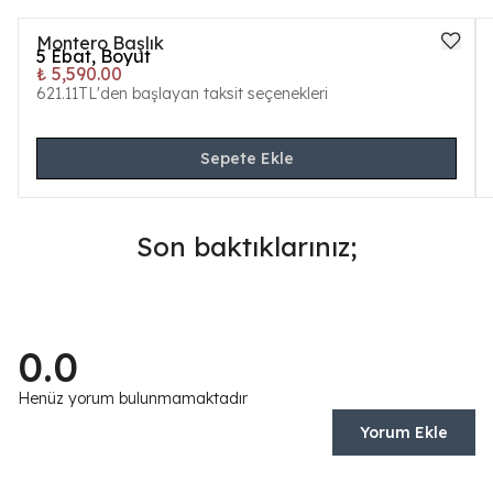
Montero Başlık
5
Ebat, Boyut
₺ 5,590.00
621.11TL'den başlayan taksit seçenekleri
Sepete Ekle
Son baktıklarınız;
0.0
Henüz yorum bulunmamaktadır
Yorum Ekle